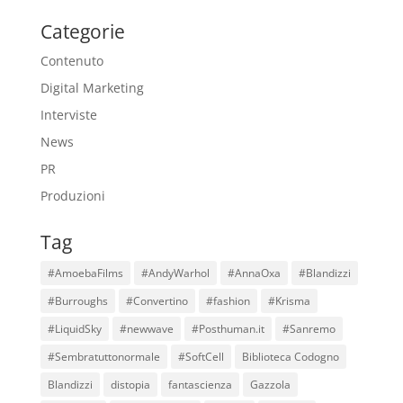
Categorie
Contenuto
Digital Marketing
Interviste
News
PR
Produzioni
Tag
#AmoebaFilms
#AndyWarhol
#AnnaOxa
#Blandizzi
#Burroughs
#Convertino
#fashion
#Krisma
#LiquidSky
#newwave
#Posthuman.it
#Sanremo
#Sembratuttonormale
#SoftCell
Biblioteca Codogno
Blandizzi
distopia
fantascienza
Gazzola