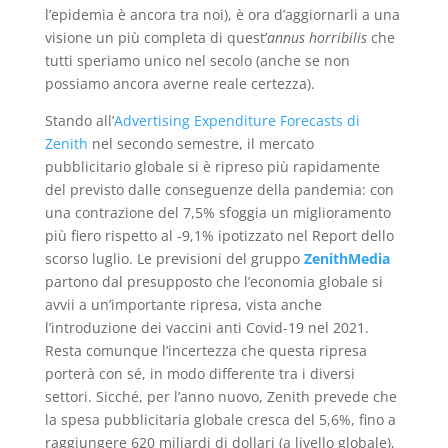
l’epidemia è ancora tra noi), è ora d’aggiornarli a una
visione un più completa di quest’
annus horribilis
che
tutti speriamo unico nel secolo (anche se non
possiamo ancora averne reale certezza).
Stando all’
Advertising Expenditure Forecasts di
Zenith
nel secondo semestre, il mercato
pubblicitario globale si è ripreso più rapidamente
del previsto dalle conseguenze della pandemia: con
una contrazione del 7,5% sfoggia un miglioramento
più fiero rispetto al -9,1% ipotizzato nel Report dello
scorso luglio. Le previsioni del gruppo
ZenithMedia
partono dal presupposto che l’economia globale si
avvii a un’importante ripresa, vista anche
l’introduzione dei vaccini anti Covid-19 nel 2021.
Resta comunque l’incertezza che questa ripresa
porterà con sé, in modo differente tra i diversi
settori. Sicché, per l’anno nuovo, Zenith prevede che
la spesa pubblicitaria globale cresca del 5,6%, fino a
raggiungere 620 miliardi di dollari (a livello globale),