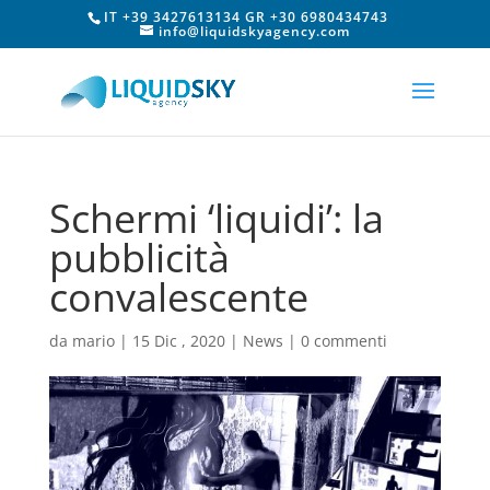
IT +39 3427613134 GR +30 6980434743
info@liquidskyagency.com
Schermi ‘liquidi’: la
pubblicità
convalescente
da
mario
|
15 Dic , 2020
|
News
|
0 commenti