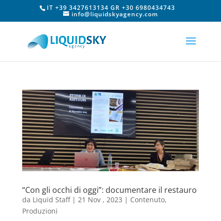
IT +39 3427613134 GR +30 6980434743
info@liquidskyagency.com
“Con gli occhi di oggi”: documentare il restauro
da
Liquid Staff
|
21 Nov , 2023
|
Contenuto
,
Produzioni