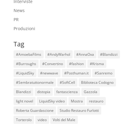
Interviste
News
PR
Produzioni
Tag
#AmoebaFilms
#AndyWarhol
#AnnaOxa
#Blandizzi
#Burroughs
#Convertino
#fashion
#Krisma
#LiquidSky
#newwave
#Posthuman.it
#Sanremo
#Sembratuttonormale
#SoftCell
Biblioteca Codogno
Blandizzi
distopia
fantascienza
Gazzola
light novel
LiquidSky video
Mostra
restauro
Roberta Guardascione
Studio Restauro Furlotti
Torterolo
video
Volti del Male