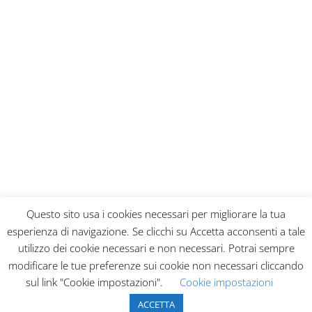
Questo sito usa i cookies necessari per migliorare la tua
esperienza di navigazione. Se clicchi su Accetta acconsenti a tale
Home
Blog
Collabora con noi
utilizzo dei cookie necessari e non necessari. Potrai sempre
Privacy Policy
Contatti
modificare le tue preferenze sui cookie non necessari cliccando
sul link "Cookie impostazioni".
Cookie impostazioni
ACCETTA
Liquid Sky Agency 2020 - All rights reserved