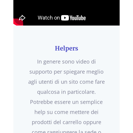
Helpers
In genere sono video di
supporto per spiegare meglio
agli utenti di un sito come fare
qualcosa in particolare.
Potrebbe essere un semplice
help su come mettere dei
prodotti del carrello oppure
come raggiungere la sede o