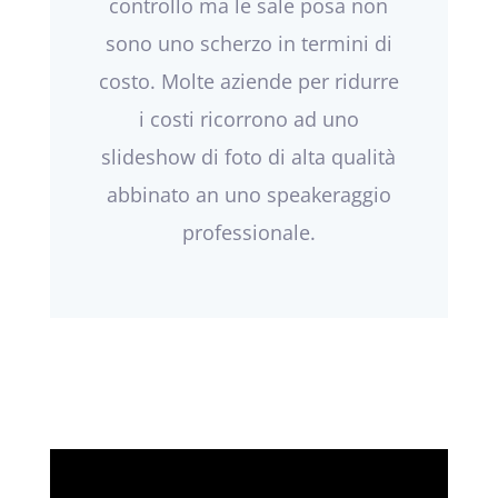
controllo ma le sale posa non
sono uno scherzo in termini di
costo. Molte aziende per ridurre
i costi ricorrono ad uno
slideshow di foto di alta qualità
abbinato an uno speakeraggio
professionale.