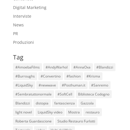
Digital Marketing
Interviste
News
PR
Produzioni
Tag
#AmoebaFilms
#AndyWarhol
#AnnaOxa
#Blandizzi
#Burroughs
#Convertino
#fashion
#Krisma
#LiquidSky
#newwave
#Posthuman.it
#Sanremo
#Sembratuttonormale
#SoftCell
Biblioteca Codogno
Blandizzi
distopia
fantascienza
Gazzola
light novel
LiquidSky video
Mostra
restauro
Roberta Guardascione
Studio Restauro Furlotti