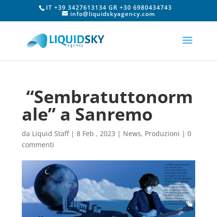
IT +39 3427613134 GR +30 6980434743
info@liquidskyagency.com
“Sembratuttonorm
ale” a Sanremo
da
Liquid Staff
|
8 Feb , 2023
|
News
,
Produzioni
|
0
commenti