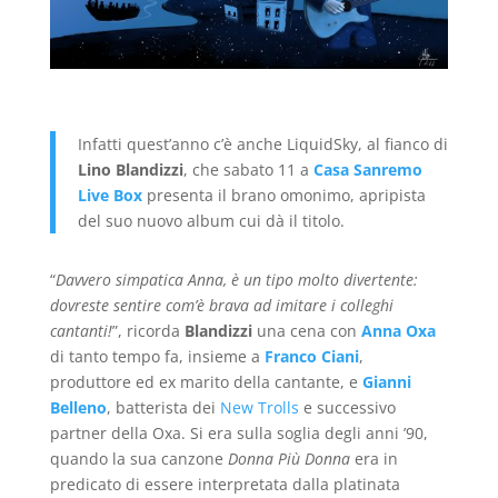
Infatti quest’anno c’è anche LiquidSky, al fianco di
Lino Blandizzi
, che sabato 11 a
Casa Sanremo
Live Box
presenta il brano omonimo, apripista
del suo nuovo album cui dà il titolo.
“
Davvero simpatica Anna, è un tipo molto divertente:
dovreste sentire com’è brava ad imitare i colleghi
cantanti!
”, ricorda
Blandizzi
una cena con
Anna Oxa
di tanto tempo fa, insieme a
Franco Ciani
,
produttore ed ex marito della cantante, e
Gianni
Belleno
, batterista dei
New Trolls
e successivo
partner della Oxa. Si era sulla soglia degli anni ’90,
quando la sua canzone
Donna Più Donna
era in
predicato di essere interpretata dalla platinata