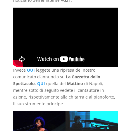
notiziario dell’emittente VG21.
Invece
QUI
leggete una ripresa del nostro
comunicato d’annuncio su
La Gazzetta dello
Spettacolo
,
QUI
quella del
Mattino
di Napoli,
mentre sotto di seguito vedete il cantautore in
azione, rispettivamente alla chitarra e al pianoforte,
il suo strumento principe.