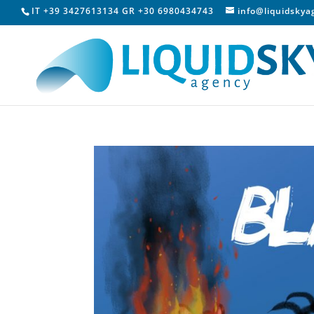
IT +39 3427613134 GR +30 6980434743
info@liquidsky