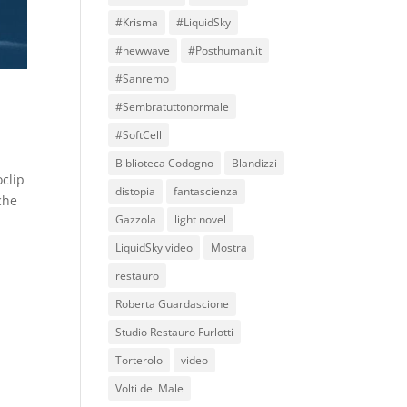
#Krisma
#LiquidSky
#newwave
#Posthuman.it
#Sanremo
#Sembratuttonormale
#SoftCell
Biblioteca Codogno
Blandizzi
oclip
distopia
fantascienza
che
Gazzola
light novel
LiquidSky video
Mostra
restauro
Roberta Guardascione
Studio Restauro Furlotti
Torterolo
video
Volti del Male