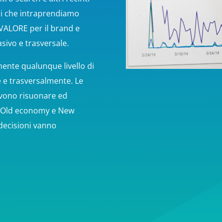
ni che intraprendiamo
 VALORE per il brand e
sivo e trasversale.
mente qualunque livello di
e e trasversalmente. Le
evono risuonare ed
li. Old economy e New
decisioni vanno