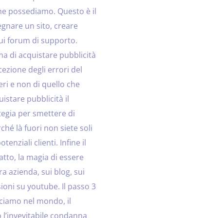
he possediamo. Questo è il
gnare un sito, creare
sui forum di supporto.
ma di acquistare pubblicità
zione degli errori del
ri e non di quello che
istare pubblicità il
egia per smettere di
ché là fuori non siete soli
tenziali clienti. Infine il
atto, la magia di essere
tra azienda, sui blog, sui
sioni su youtube. Il passo 3
sciamo nel mondo, il
 l’invevitabile condanna