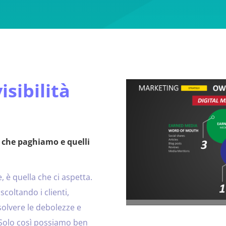
isibilità
 che paghiamo e quelli
, è quella che ci aspetta.
scoltando i clienti,
solvere le debolezze e
. Solo così possiamo ben