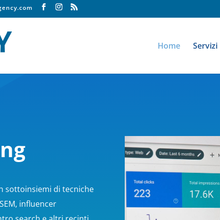
agency.com
Home
Servizi
ing
in sottoinsiemi di tecniche
 SEM, influencer
ro search e altri recinti