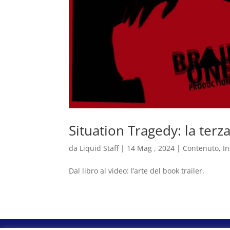
Situation Tragedy: la terz
da
Liquid Staff
|
14 Mag , 2024
|
Contenuto
,
In
Dal libro al video: l’arte del book trailer.