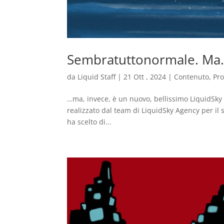
Sembratuttonormale. Ma
da
Liquid Staff
|
21 Ott , 2024
|
Contenuto
,
Pr
…ma, invece, è un nuovo, bellissimo LiquidSky 
realizzato dal team di LiquidSky Agency per il 
ha scelto di...