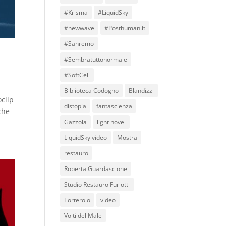
#Krisma
#LiquidSky
#newwave
#Posthuman.it
#Sanremo
#Sembratuttonormale
#SoftCell
Biblioteca Codogno
Blandizzi
oclip
distopia
fantascienza
che
Gazzola
light novel
LiquidSky video
Mostra
restauro
Roberta Guardascione
Studio Restauro Furlotti
Torterolo
video
Volti del Male