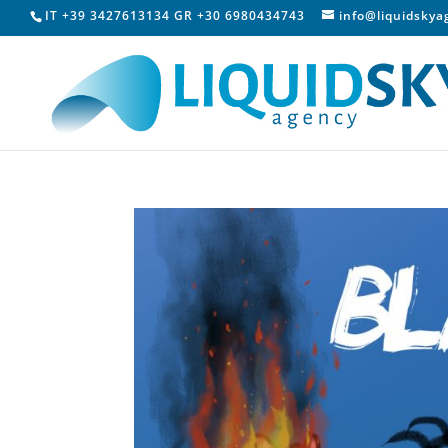
IT +39 3427613134 GR +30 6980434743
info@liquidsky