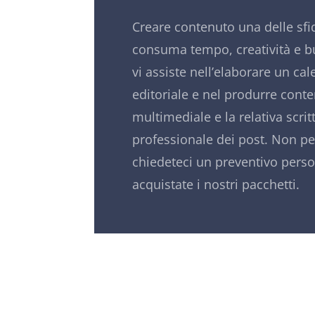
Creare contenuto una delle sfide
consuma tempo, creatività e b
vi assiste nell’elaborare un ca
editoriale e nel produrre cont
multimediale e la relativa scrit
professionale dei post. Non p
chiedeteci un preventivo perso
acquistate i nostri pacchetti.