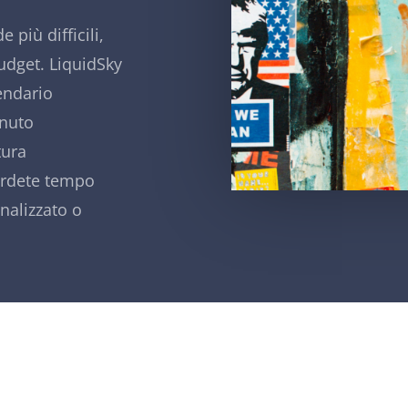
 più difficili,
udget. LiquidSky
lendario
enuto
tura
erdete tempo
nalizzato o