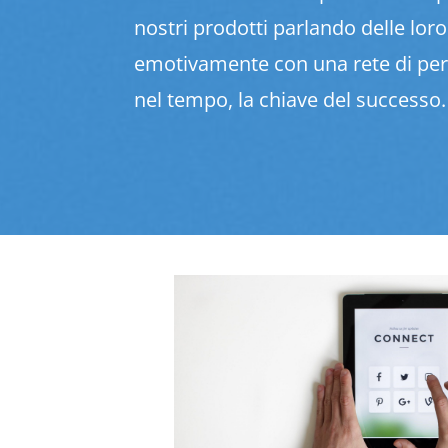
nostri prodotti parlando delle lor
emotivamente con una rete di pe
nel tempo, la chiave del successo.