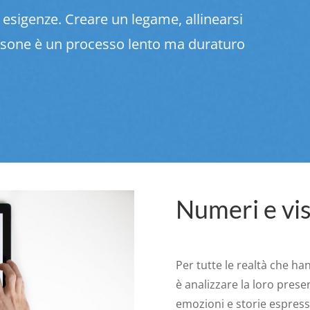
o esigenze. Creare un legame, allinearsi
rsone è un processo lento ma duraturo
Numeri e vis
Per tutte le realtà che han
è analizzare la loro prese
emozioni e storie espress