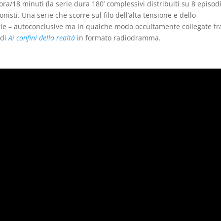
ra/18 minuti (la serie dura 180’ complessivi distribuiti su 8 episodi
onisti. Una serie che scorre sul filo dell’alta tensione e dello
ie – autoconclusive ma in qualche modo occultamente collegate fr
 di
Ai confini della realtà
in formato radiodramma.