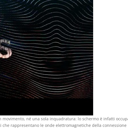
un movimento, né una sola inquadratura: lo schermo è infatti occup
tti che rappresentano le onde elettromagnetiche della connessione