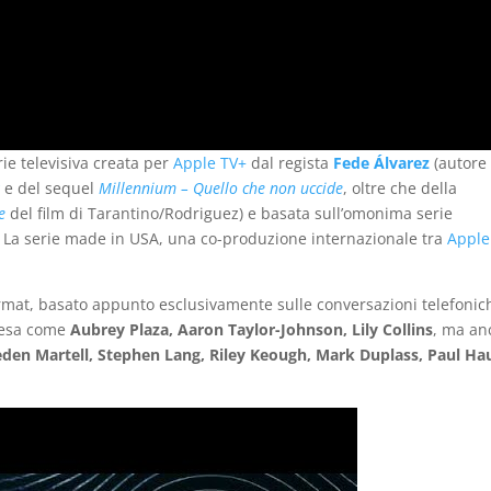
rie televisiva creata per
Apple TV+
dal regista
Fede Álvarez
(autore
k
e del sequel
Millennium – Quello che non uccide
, oltre che della
e
del film di Tarantino/Rodriguez) e basata sull’omonima serie
. La serie made in USA, una co-produzione internazionale tra
Apple
format, basato appunto esclusivamente sulle conversazioni telefonic
scesa come
Aubrey Plaza, Aaron Taylor-Johnson, Lily Collins
, ma an
aeden Martell, Stephen Lang, Riley Keough, Mark Duplass, Paul Ha