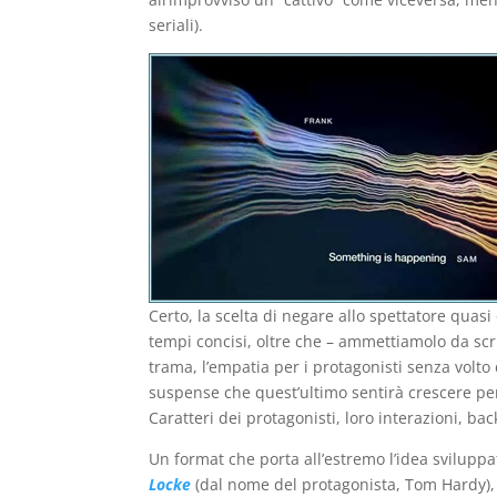
seriali).
Certo, la scelta di negare allo spettatore quasi
tempi concisi, oltre che – ammettiamolo da scrit
trama, l’empatia per i protagonisti senza volto
suspense che quest’ultimo sentirà crescere per 
Caratteri dei protagonisti, loro interazioni, back
Un format che porta all’estremo l’idea sviluppa
Locke
(dal nome del protagonista, Tom Hardy),