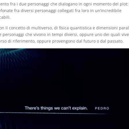
gamento fra i due personaggi che dialogano in ogni momento del plot:
efonate fra diversi personaggi collegati fra loro in un’incredibile
cabili.
 il concetto di multiverso, di fisica quantistica e dimensioni paral
ue personaggi che vivono in tempi diversi, oppure uno dei quali viv
verso di riferimento, oppure provengono dal futuro o dal passato.