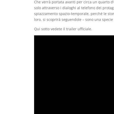
Che verrà portata avanti per circa un quarto d’o
solo attraverso i dialoghi al telefono dei protag
spiazzamento spazio-temporale, perché le stor
loro, si scoprirà seguendole – sono una specie
Qui sotto vedete il trailer ufficiale.