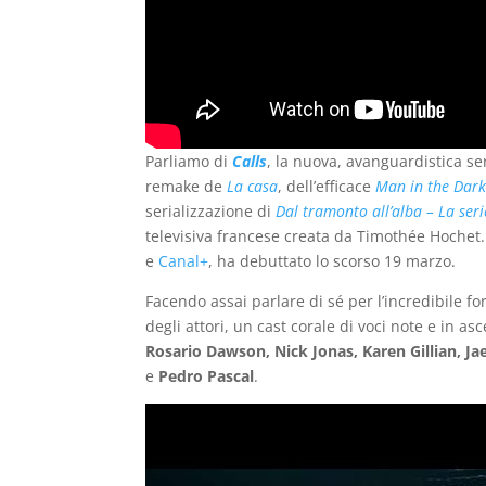
Parliamo di
Calls
, la nuova, avanguardistica se
remake de
La casa
, dell’efficace
Man in the Dar
serializzazione di
Dal tramonto all’alba – La seri
televisiva francese creata da Timothée Hochet
e
Canal+
, ha debuttato lo scorso 19 marzo.
Facendo assai parlare di sé per l’incredibile 
degli attori, un cast corale di voci note e in a
Rosario Dawson, Nick Jonas, Karen Gillian, J
e
Pedro Pascal
.