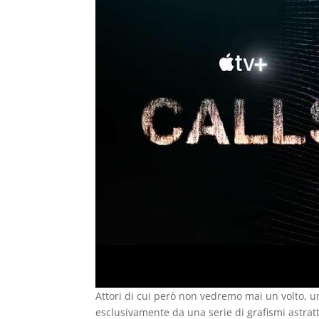
Attori di cui però non vedremo mai un volto, 
esclusivamente da una serie di grafismi astra