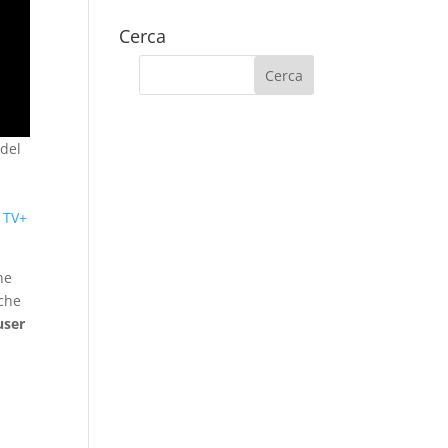
Cerca
 del
 TV+
he
che
user