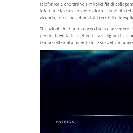
telefonica e che tirano simbolici fili di colle
infatti in ciascun episodio s’intrecciano più tel
vicenda, in cui accadono fatti terribili e inespli
Situazioni che hanno parecchio a che vedere con
perché talvolta le telefonate si svolgono fra d
tempo rallentato rispetto al resto del suo uni