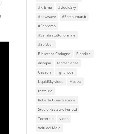
)
#Krisma
#LiquidSky
a
#newwave
#Posthuman.it
#Sanremo
#Sembratuttonormale
#SoftCell
Biblioteca Codogno
Blandizzi
distopia
fantascienza
Gazzola
light novel
LiquidSky video
Mostra
restauro
Roberta Guardascione
Studio Restauro Furlotti
Torterolo
video
Volti del Male