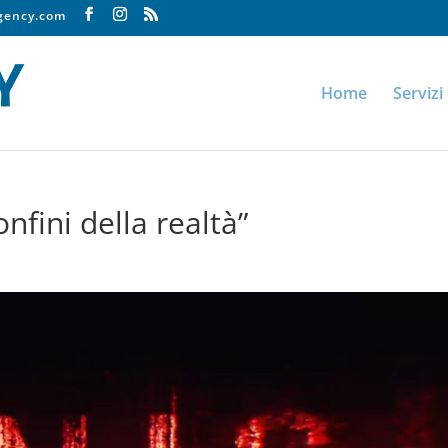
agency.com
Home
Servizi
onfini della realtà”