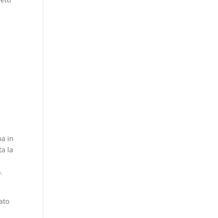
ma in
ta la
.
ato