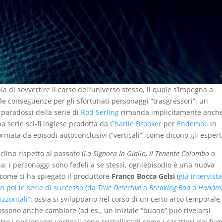
a di sovvertire il corso dell’universo stesso, il quale s’impegna a
ulle conseguenze per gli sfortunati personaggi “trasgressori”: un
i paradossi della serie di
Rod Serling
rimanda implicitamente anch
ma serie sci-fi inglese prodotta da
Charlie Brooker
per
Endemol
, in
formata da episodi autoconclusivi (“verticali”, come dicono gli esperti
lino rispetto al passato (
La Signora In Giallo, Il Tenente Colombo
o
: i personaggi sono fedeli a se stessi, ogniepisodio è una nuova
 come ci ha spiegato il produttore
Franco Bocca Gelsi
(
già intervist
n poi le serie di successo (da
True Detective
a
Breaking Bad
o
Handma
izzontali”
: ossia si sviluppano nel corso di un certo arco temporale
ossono anche cambiare (ad es., un iniziale “buono” può rivelarsi
re i personaggi verticali sono cristallizzati come i caratteri dei fum