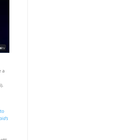
e a
).
ato
id’s
,
etti