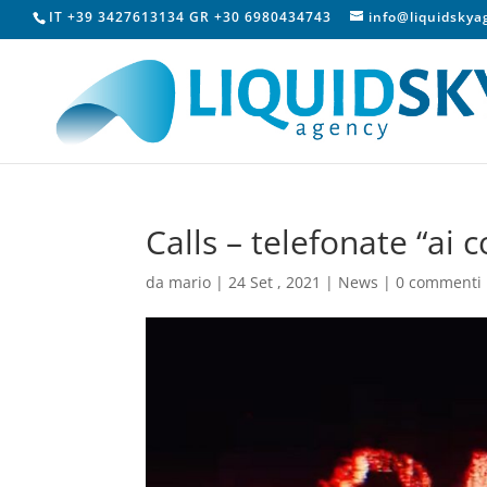
IT +39 3427613134 GR +30 6980434743
info@liquidsky
Calls – telefonate “ai c
da
mario
|
24 Set , 2021
|
News
|
0 commenti