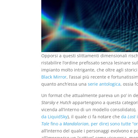
Opporsi a questi slittamenti dimensionali rischi
ristabilire l’ordine prefissato senza lesinare s
impianto molto intrigante, che oltre agli storic
Black Mirror
, l’assai più recente e fortunatissi
quanto anch’essa una
serie antologica
, ossia 
Un format che attualmente pareva un po’ in dec
Starsky e Hutch
appartengono a questa categoria
vicenda all’interno di un modello consolidato),
da LiquidSky
), il quale ci fa notare che
da
Lost
i
Tale
fino a
Mandalorian
, per dire) sono tutte “or
all’interno del quale i personaggi evolvono e p
all’improvviso un “cattivo” come viceversa, ment