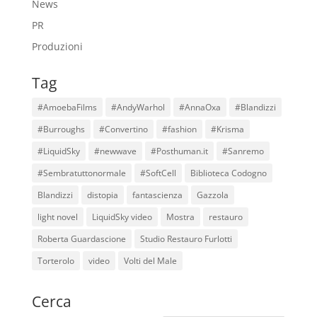
News
PR
Produzioni
Tag
#AmoebaFilms
#AndyWarhol
#AnnaOxa
#Blandizzi
#Burroughs
#Convertino
#fashion
#Krisma
#LiquidSky
#newwave
#Posthuman.it
#Sanremo
#Sembratuttonormale
#SoftCell
Biblioteca Codogno
Blandizzi
distopia
fantascienza
Gazzola
light novel
LiquidSky video
Mostra
restauro
Roberta Guardascione
Studio Restauro Furlotti
Torterolo
video
Volti del Male
Cerca