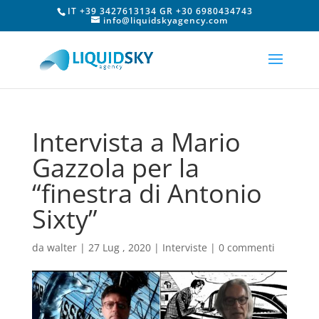
IT +39 3427613134 GR +30 6980434743
info@liquidskyagency.com
Intervista a Mario
Gazzola per la
“finestra di Antonio
Sixty”
da
walter
|
27 Lug , 2020
|
Interviste
|
0 commenti