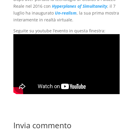
Reale nel 2016 con
Hyperplanes of Simultaneity
, il 7
luglio ha inaugurato
Un-realism
, la sua prima mostra
interamente in realtà virtuale.
Seguite su youtube l’evento in questa finestra:
Invia commento