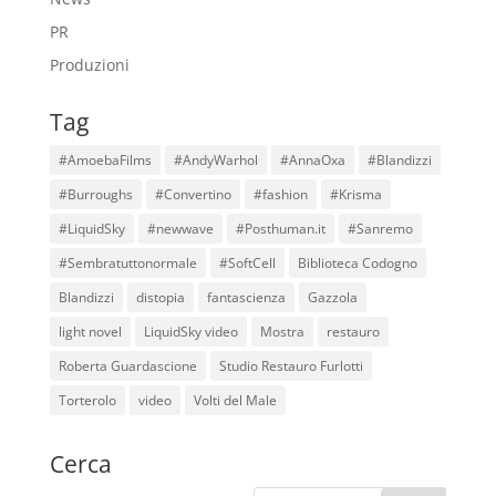
PR
Produzioni
Tag
#AmoebaFilms
#AndyWarhol
#AnnaOxa
#Blandizzi
#Burroughs
#Convertino
#fashion
#Krisma
#LiquidSky
#newwave
#Posthuman.it
#Sanremo
#Sembratuttonormale
#SoftCell
Biblioteca Codogno
Blandizzi
distopia
fantascienza
Gazzola
light novel
LiquidSky video
Mostra
restauro
Roberta Guardascione
Studio Restauro Furlotti
Torterolo
video
Volti del Male
Cerca