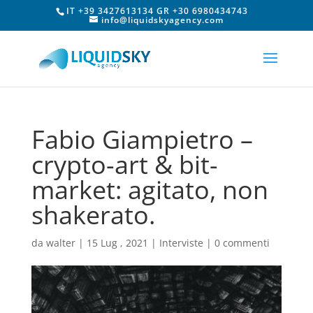
IT +39 3427613134 GR +30 6980434743
info@liquidskyagency.com
Fabio Giampietro –
crypto-art & bit-
market: agitato, non
shakerato.
da
walter
|
15 Lug , 2021
|
Interviste
|
0 commenti