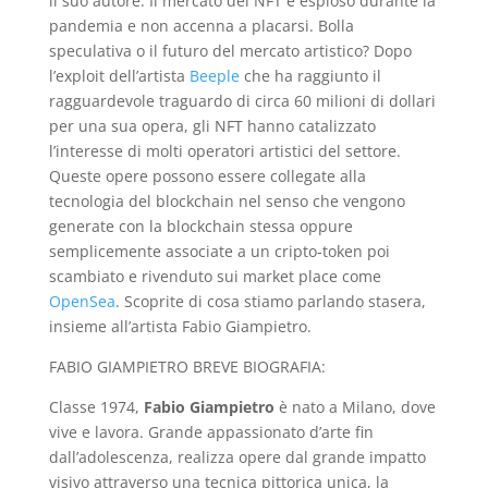
il suo autore. Il mercato dei NFT è esploso durante la
pandemia e non accenna a placarsi. Bolla
speculativa o il futuro del mercato artistico? Dopo
l’exploit dell’artista
Beeple
che ha raggiunto il
ragguardevole traguardo di circa 60 milioni di dollari
per una sua opera, gli NFT hanno catalizzato
l’interesse di molti operatori artistici del settore.
Queste opere possono essere collegate alla
tecnologia del blockchain nel senso che vengono
generate con la blockchain stessa oppure
semplicemente associate a un cripto-token poi
scambiato e rivenduto sui market place come
OpenSea
. Scoprite di cosa stiamo parlando stasera,
insieme all’artista Fabio Giampietro.
FABIO GIAMPIETRO BREVE BIOGRAFIA:
Classe 1974,
Fabio Giampietro
è nato a Milano, dove
vive e lavora. Grande appassionato d’arte fin
dall’adolescenza, realizza opere dal grande impatto
visivo attraverso una tecnica pittorica unica, la