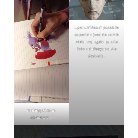
…per un’idea di possibile
copertina (vedete com’è
stata impiegata questa
foto nel disegno qui a
destra?)…
making of di un
gladiatore…