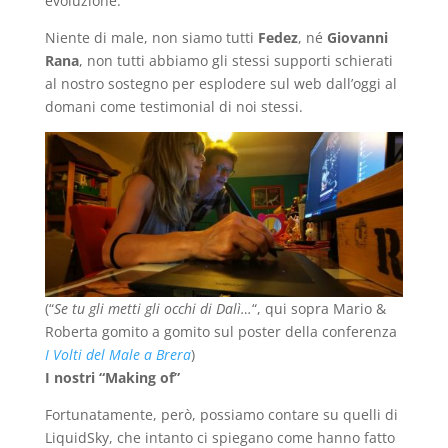
evoluzione.
Niente di male, non siamo tutti
Fedez
, né
Giovanni
Rana
, non tutti abbiamo gli stessi supporti schierati
al nostro sostegno per esplodere sul web dall’oggi al
domani come testimonial di noi stessi.
(“
Se tu gli metti gli occhi di Dalì…
“, qui sopra Mario &
Roberta gomito a gomito sul poster della conferenza
I Volti del Male a Brera
)
I nostri “Making of”
Fortunatamente, però, possiamo contare su quelli di
LiquidSky, che intanto ci spiegano come hanno fatto