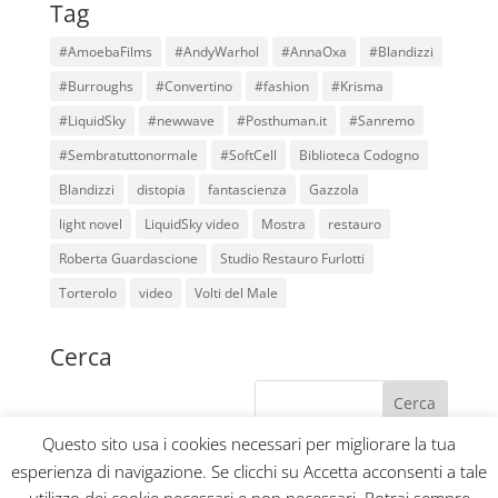
Tag
#AmoebaFilms
#AndyWarhol
#AnnaOxa
#Blandizzi
#Burroughs
#Convertino
#fashion
#Krisma
#LiquidSky
#newwave
#Posthuman.it
#Sanremo
#Sembratuttonormale
#SoftCell
Biblioteca Codogno
Blandizzi
distopia
fantascienza
Gazzola
light novel
LiquidSky video
Mostra
restauro
Roberta Guardascione
Studio Restauro Furlotti
Torterolo
video
Volti del Male
Cerca
Questo sito usa i cookies necessari per migliorare la tua
esperienza di navigazione. Se clicchi su Accetta acconsenti a tale
Home
Blog
Collabora con noi