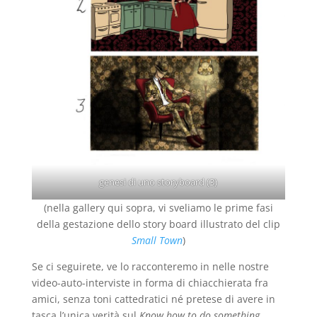
genesi di uno storyboard (3)
(nella gallery qui sopra, vi sveliamo le prime fasi
della gestazione dello story board illustrato del clip
Small Town
)
Se ci seguirete, ve lo racconteremo in nelle nostre
video-auto-interviste in forma di chiacchierata fra
amici, senza toni cattedratici né pretese di avere in
tasca l’unica verità sul
Know how to do something
.