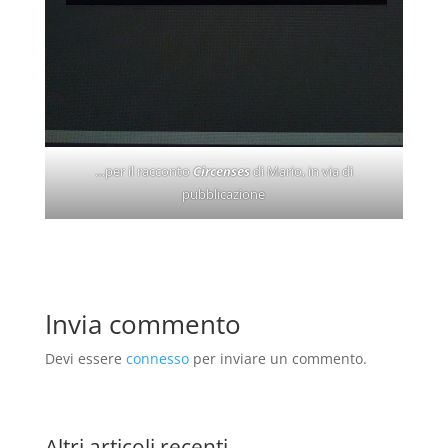
…per il racconto
Circenses
di Mario, in via di
pubblicazione
Invia commento
Devi essere
connesso
per inviare un commento.
Altri articoli recenti