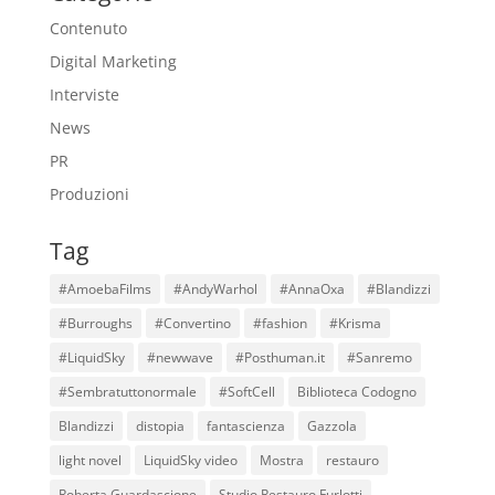
Contenuto
Digital Marketing
Interviste
News
PR
Produzioni
Tag
#AmoebaFilms
#AndyWarhol
#AnnaOxa
#Blandizzi
#Burroughs
#Convertino
#fashion
#Krisma
#LiquidSky
#newwave
#Posthuman.it
#Sanremo
#Sembratuttonormale
#SoftCell
Biblioteca Codogno
Blandizzi
distopia
fantascienza
Gazzola
light novel
LiquidSky video
Mostra
restauro
Roberta Guardascione
Studio Restauro Furlotti