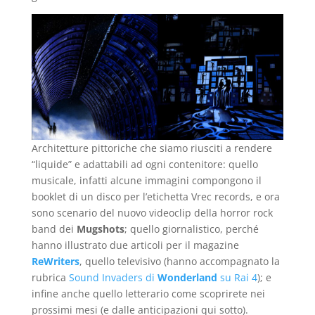
Architetture pittoriche che siamo riusciti a rendere
“liquide” e adattabili ad ogni contenitore: quello
musicale, infatti alcune immagini compongono il
booklet di un disco per l’etichetta Vrec records, e ora
sono scenario del nuovo videoclip della horror rock
band dei
Mugshots
; quello giornalistico, perché
hanno illustrato due articoli per il magazine
ReWriters
, quello televisivo (hanno accompagnato la
rubrica
Sound Invaders di
Wonderland
su Rai 4
); e
infine anche quello letterario come scoprirete nei
prossimi mesi (e dalle anticipazioni qui sotto).