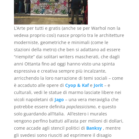
L’Arte per tutti e gratis (anche se per Warhol non la
vedeva proprio così) nasce proprio tra le architetture
moderniste, geometriche e minimali (come le
stazioni della metro) che ben si adattano ad essere
“riempite” dai solitari writers mascherati, che dagli
anni Ottanta fino ad oggi hanno visto una spinta
espressiva e creativa sempre più incalzante,
arricchendo la loro narrazione di temi sociali – come
è accaduto alle opere di
Cyop & Kaf
e
Jorit
– e
culturali, vedi le statue di marmo lasciate libere nei
vicoli napoletani di
Jago
– una vera meraviglia che
potrebbe essere definita
popclassicismo
, e questo
solo guardando all’Italia. All’estero i murales
vengono perfino battuti all’asta per milioni di dollari,
come accade agli stencil politici di
Banksy
, mentre
gli svedesi sono riusciti ad esprimere il disagio