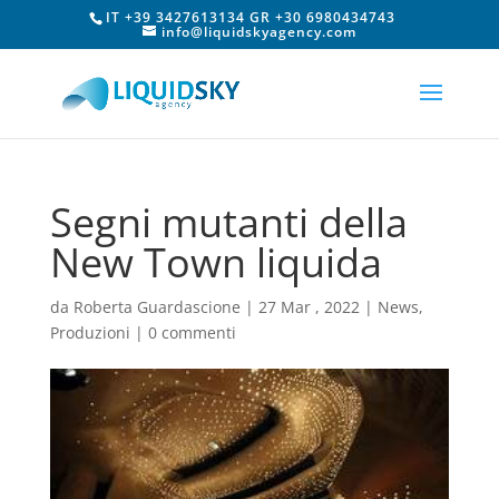
IT +39 3427613134 GR +30 6980434743
info@liquidskyagency.com
Segni mutanti della
New Town liquida
da
Roberta Guardascione
|
27 Mar , 2022
|
News
,
Produzioni
|
0 commenti