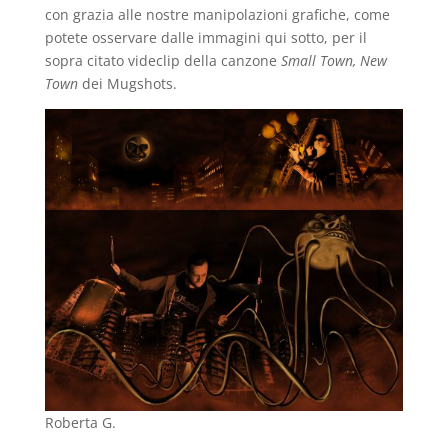
con grazia alle nostre manipolazioni grafiche, come
potete osservare dalle immagini qui sotto, per il
sopra citato videclip della canzone
Small Town, New
Town
dei Mugshots.
Roberta G.