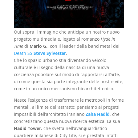
Qui sopra l’immagine che anticipa un nostro nuovo
progetto multimediale, legato al romanzo
Hyde in
Time
di
Mario G.
, con il leader della band metal dei
Death SS
Steve Sylvester
.
Che lo spazio urbano stia diventando veicolo
culturale è il segno della nascita di una nuova
coscienza popolare sul modo di rapportarsi all’arte,
di come questa sia parte integrante delle nostre vite,
come in un unico meccanismo bioarchitettonico.
Nasce l’esigenza di trasformare le metropoli in forme
mentali, al limite dell’astratto: pensiamo ai progetti
impossibili dell’architetto iraniano
Zaha Hadid
, che
concretizzano questa nuova ricerca estetica. La sua
Hadid Tower
, che svetta nell’avanguardistico
quartiere milanese di City Life, si è prestata infatti