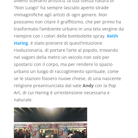
diventi scenario artistico, la sua stessa natura di
“Non Luogo” ha sempre lasciato aperto strade
immaginifiche agli artisti di ogni genere. Non
possiamo non citare il graffitismo, che per primo ha
trasformato l’ambiente urbano in una tela vergine da
riempire con i colori delle bombolette spray.
Keith
Haring
.
è stato pioniere di quest’intuizione
rivoluzionaria, di portare l’arte al popolo, trovando
nei vagoni della metro un veicolo non solo per
spostarsi con il corpo, ma per rendere lo spazio
urbano un luogo di raccoglimento spirituale, come
se le stazioni fossero nuove chiese, di una nascente
religione preannunciata dal vate
Andy
con la Pop
Art, di cui Haring è un’estensione necessaria e
naturale.