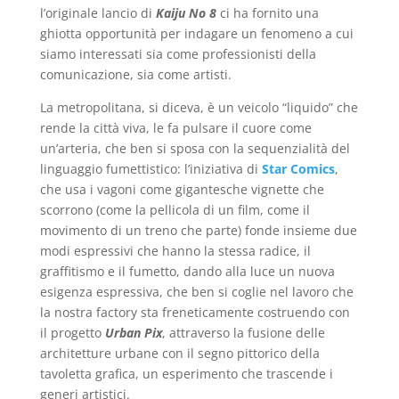
l’originale lancio di
Kaiju No 8
ci ha fornito una
ghiotta opportunità per indagare un fenomeno a cui
siamo interessati sia come professionisti della
comunicazione, sia come artisti.
La metropolitana, si diceva, è un veicolo “liquido” che
rende la città viva, le fa pulsare il cuore come
un’arteria, che ben si sposa con la sequenzialità del
linguaggio fumettistico: l’iniziativa di
Star Comics
,
che usa i vagoni come gigantesche vignette che
scorrono (come la pellicola di un film, come il
movimento di un treno che parte) fonde insieme due
modi espressivi che hanno la stessa radice, il
graffitismo e il fumetto, dando alla luce un nuova
esigenza espressiva, che ben si coglie nel lavoro che
la nostra factory sta freneticamente costruendo con
il progetto
Urban Pix
, attraverso la fusione delle
architetture urbane con il segno pittorico della
tavoletta grafica, un esperimento che trascende i
generi artistici.