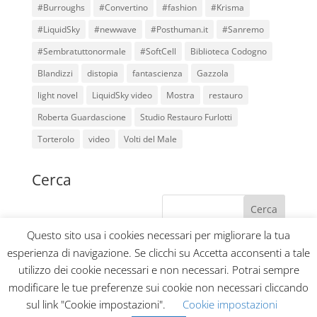
#Burroughs
#Convertino
#fashion
#Krisma
#LiquidSky
#newwave
#Posthuman.it
#Sanremo
#Sembratuttonormale
#SoftCell
Biblioteca Codogno
Blandizzi
distopia
fantascienza
Gazzola
light novel
LiquidSky video
Mostra
restauro
Roberta Guardascione
Studio Restauro Furlotti
Torterolo
video
Volti del Male
Cerca
Questo sito usa i cookies necessari per migliorare la tua
esperienza di navigazione. Se clicchi su Accetta acconsenti a tale
Home
Blog
Collabora con noi
utilizzo dei cookie necessari e non necessari. Potrai sempre
Privacy Policy
Contatti
modificare le tue preferenze sui cookie non necessari cliccando
sul link "Cookie impostazioni".
Cookie impostazioni