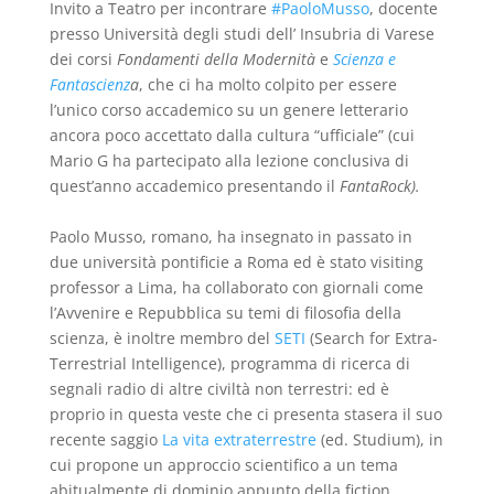
Invito a Teatro per incontrare
#PaoloMusso
, docente
presso Università degli studi dell’ Insubria di Varese
dei corsi
Fondamenti della Modernità
e
Scienza e
Fantascienz
a
, che ci ha molto colpito per essere
l’unico corso accademico su un genere letterario
ancora poco accettato dalla cultura “ufficiale” (cui
Mario G ha partecipato alla lezione conclusiva di
quest’anno accademico presentando il
FantaRock).
Paolo Musso, romano, ha insegnato in passato in
due università pontificie a Roma ed è stato visiting
professor a Lima, ha collaborato con giornali come
l’Avvenire e Repubblica su temi di filosofia della
scienza, è inoltre membro del
SETI
(Search for Extra-
Terrestrial Intelligence), programma di ricerca di
segnali radio di altre civiltà non terrestri: ed è
proprio in questa veste che ci presenta stasera il suo
recente saggio
La vita extraterrestre
(ed. Studium), in
cui propone un approccio scientifico a un tema
abitualmente di dominio appunto della fiction.