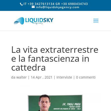
IT +39 3427613134 GR +30 6980434743
info@liquidskyagency.com
La vita extraterrestre
e la fantascienza in
cattedra
da
walter
|
14 Apr , 2021
|
Interviste
|
0 commenti