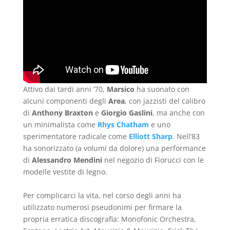
Attivo dai tardi anni ’70,
Marsico
ha suonato con
alcuni componenti degli
Area
, con jazzisti del calibro
di
Anthony Braxton
e
Giorgio Gaslini
, ma anche con
un minimalista come
Rhys Chatham
e uno
sperimentatore radicale come
Elliott Sharp
. Nell’83
ha sonorizzato (a volumi da dolore) una performance
di
Alessandro Mendini
nel negozio di Fiorucci con le
modelle vestite di legno.
Per complicarci la vita, nel corso degli anni ha
utilizzato numerosi pseudonimi per firmare la
propria erratica discografia: Monofonic Orchestra,