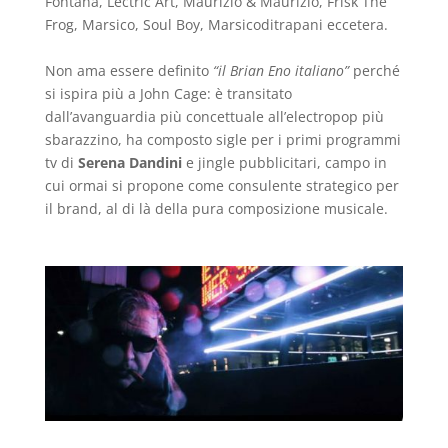
Fontana, Lectric Art, Maurizio & Maurizio, Frisk The
Frog, Marsico, Soul Boy, Marsicoditrapani eccetera.
Non ama essere definito
“il Brian Eno italiano”
perché
si ispira più a John Cage: è transitato
dall’avanguardia più concettuale all’electropop più
sbarazzino, ha composto sigle per i primi programmi
tv di
Serena Dandini
e jingle pubblicitari, campo in
cui ormai si propone come consulente strategico per
il brand, al di là della pura composizione musicale.