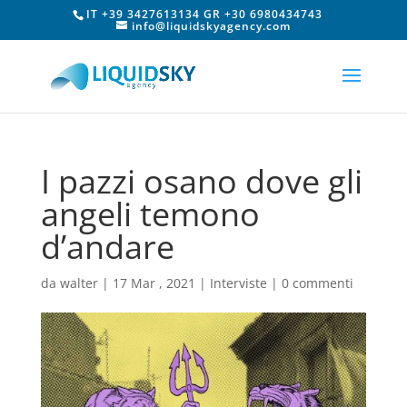
IT +39 3427613134 GR +30 6980434743
info@liquidskyagency.com
I pazzi osano dove gli
angeli temono
d’andare
da
walter
|
17 Mar , 2021
|
Interviste
|
0 commenti