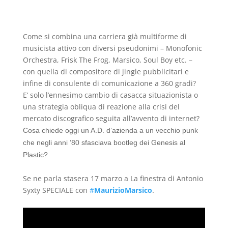
Come si combina una carriera già multiforme di
musicista attivo con diversi pseudonimi – Monofonic
Orchestra, Frisk The Frog, Marsico, Soul Boy etc. –
con quella di compositore di jingle pubblicitari e
infine di consulente di comunicazione a 360 gradi?
E’ solo l’ennesimo cambio di casacca situazionista o
una strategia obliqua di reazione alla crisi del
mercato discografico seguita all’avvento di internet?
Cosa chiede oggi un A.D. d’azienda a un vecchio punk
che negli anni ’80 sfasciava bootleg dei Genesis al
Plastic?
Se ne parla stasera 17 marzo a La finestra di Antonio
Syxty SPECIALE con
#
MaurizioMarsico
.