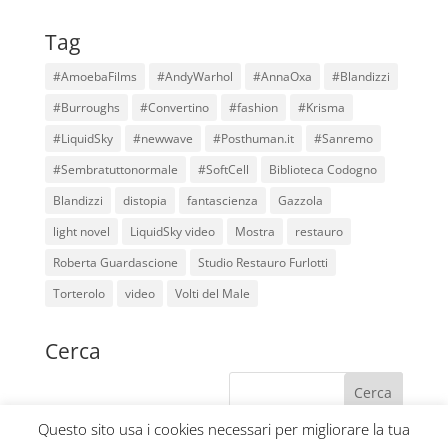
Tag
#AmoebaFilms
#AndyWarhol
#AnnaOxa
#Blandizzi
#Burroughs
#Convertino
#fashion
#Krisma
#LiquidSky
#newwave
#Posthuman.it
#Sanremo
#Sembratuttonormale
#SoftCell
Biblioteca Codogno
Blandizzi
distopia
fantascienza
Gazzola
light novel
LiquidSky video
Mostra
restauro
Roberta Guardascione
Studio Restauro Furlotti
Torterolo
video
Volti del Male
Cerca
Questo sito usa i cookies necessari per migliorare la tua