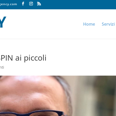
agency.com
Home
Servizi
IN ai piccoli
nti