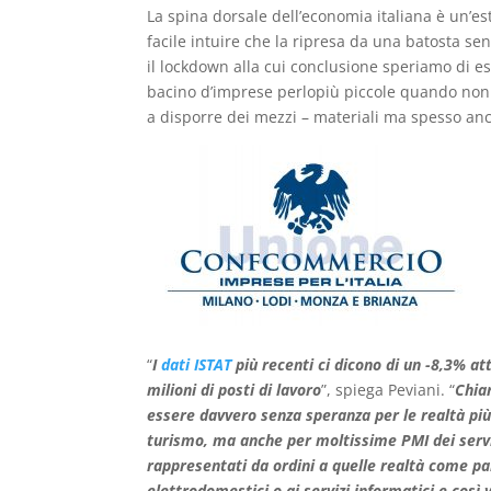
La spina dorsale dell’economia italiana è un’es
facile intuire che la ripresa da una batosta s
il lockdown alla cui conclusione speriamo di es
bacino d’imprese perlopiù piccole quando non 
a disporre dei mezzi – materiali ma spesso anche
“
I
dati ISTAT
più recenti ci dicono di un -8,3% at
milioni di posti di lavoro
”, spiega Peviani. “
Chia
essere davvero senza speranza per le realtà più 
turismo, ma anche per moltissime PMI dei servizi
rappresentati da ordini a quelle realtà come parr
elettrodomestici o ai servizi informatici e così