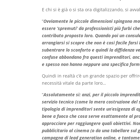
E chi si è già o si sta ora digitalizzando, si avva
“
Ovviamente le piccole dimensioni spingono molti
essere ‘spremuti’ da professionisti più furbi che
contributo proposto loro. Quando poi un consule
arrangiarsi si scopre che non è così facile farsi 
subentrare lo sconforto e quindi la diffidenza 
confuse abbondano fra questi imprenditori, anch
e spesso non hanno neppure una specifica forma
Quindi in realtà c’è un grande spazio per offr
necessità vitale da parte loro…
“
Assolutamente sì: anzi, per il piccolo imprendi
servizio tecnico (come la mera costruzione del 
tipologia di imprenditori sente un’esigenza di a
bene a fuoco che cosa serve esattamente al prop
approcciare per raggiungere quali obiettivi. No
pubblicitario al cinema (o da una tabellare sul 
campagna di lead generation online, e tantomen