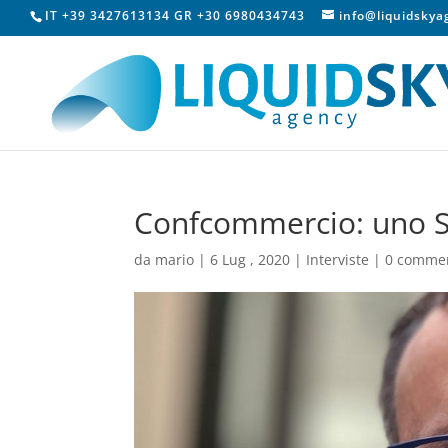
IT +39 3427613134 GR +30 6980434743
info@liquidsky
Confcommercio: uno SP
da
mario
|
6 Lug , 2020
|
Interviste
|
0 comme