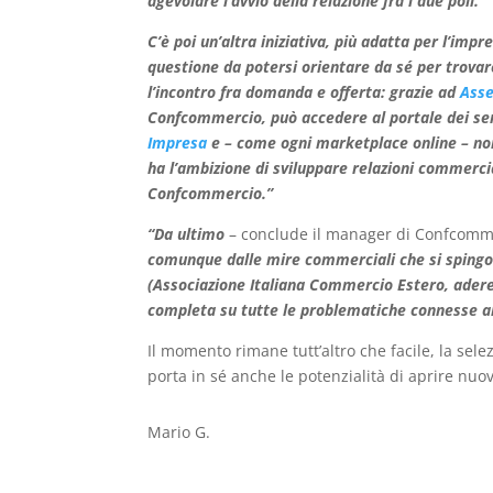
agevolare l’avvio della relazione fra i due poli.
C’è poi un’altra iniziativa, più adatta per l’imp
questione da potersi orientare da sé per trovar
l’incontro fra domanda e offerta: grazie ad
Ass
Confcommercio, può accedere al portale dei serv
Impresa
e – come ogni marketplace online – non
ha l’ambizione di sviluppare relazioni commercia
Confcommercio.”
“Da ultimo
– conclude il manager di Confcomm
comunque dalle mire commerciali che si spingono
(Associazione Italiana Commercio Estero, adere
completa su tutte le problematiche connesse allo
Il momento rimane tutt’altro che facile, la sele
porta in sé anche le potenzialità di aprire nuov
Mario G.