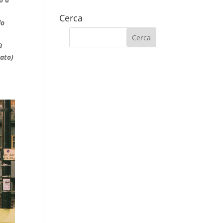
Cerca
do
ù
rato)