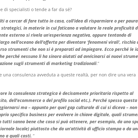
le di specialisti o tende a far da sé?
 a cercar di fare tutto in casa, coll’idea di risparmiare o per paura
 strategici, in materie in cui faticano a valutare la reale proficuità d
nte esterno si rivela un’esperienza negativa, oppure tentando di
largo nell’oceano dell’offerta per diventare ‘fenomeni virali’, rischia 
verso strumenti che non si è preparati ad impiegare. Ecco perché le i
e perché nessuno li ha sinora aiutati ad avvicinarsi ai nuovi strume
zione sugli strumenti di marketing tradizionali
.”
ire una consulenza avveduta a queste realtà, per non dire una vera
tore la consulenza strategica è decisamente prioritaria rispetto al
sito, dell’ecommerce o del profilo social etc.). Perché spesso questa
ggiornarsi ma – appunto per quel gap culturale di cui si diceva – non
rio specifico business per evolvere in chiave digitale, quali strume
n tutti sanno bene che cosa si può ottenere, per esempio, da uno sp
giornale locale) piuttosto che da un’attività di ufficio stampa o da u
o a quali costi.
”