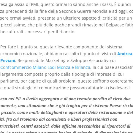
tesa galassia di PMI, questo ormai lo sanno anche i sassi. È quindi
enza precedenti dalla fine della Seconda Guerra Mondiale ad oggi, 
sere ormai avviati, presenta un ulteriore aspetto di criticità per un
piccolissime, che più delle poche grandi rimaste nel Belpaese fat
 culturali – necessari per il rilancio.
Per fare il punto su questa rilevante componente del sistema
economico nazionale, abbiamo raccolto il punto di vista di
Andrea
Peviani
, Responsabile Marketing e Sviluppo Associativo di
Confcommercio Milano Lodi Monza e Brianza
, la cui base associat
largamente composta proprio dalla tipologia di imprese di cui
parliamo, per capire di quali problemi queste soffrono concretam
e quali strategie di comunicazione possono aiutarle a risollevarsi.
teso nel PIL a livello aggregato e di una temuta perdita di circa due
ramente, una situazione che è già tragica per il sistema Paese rischi
piccole, come molti dettaglianti e operatori della ristorazione e de
, fra cui troviamo dai consulenti e liberi professionisti non
ucchieri, centri estetici, dalle officine meccaniche ai riparatori di
 via. Le nostre stime su questo bacino di aziende, di dimensioni da un