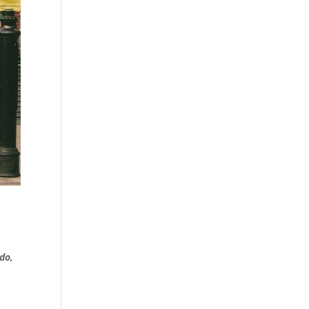
n
ndo,