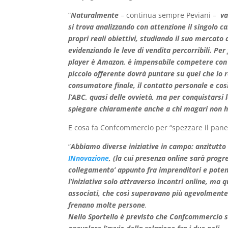
“
Naturalmente
– continua sempre Peviani –
va
si trova analizzando con attenzione il singolo c
propri reali obiettivi, studiando il suo mercato d
evidenziando le leve di vendita percorribili. Per
player è Amazon, è impensabile competere con le
piccolo offerente dovrà puntare su quel che lo re
consumatore finale, il contatto personale e così
l’ABC, quasi delle ovvietà, ma per conquistarsi 
spiegare chiaramente anche a chi magari non ha
E cosa fa Confcommercio per “spezzare il pane
“
Abbiamo diverse iniziative in campo: anzitutto
INnovazione
,
(la cui presenza online sarà progr
collegamento’ appunto fra imprenditori e potenzi
l’iniziativa solo attraverso incontri online, ma
associati, che così superavano più agevolmente i
frenano molte persone
.
Nello Sportello è previsto che Confcommercio svo