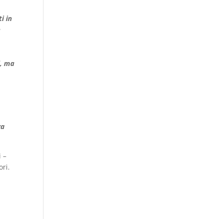
i in
e
i, ma
za
i –
ori.