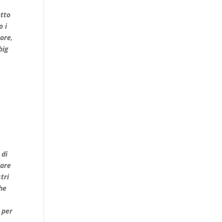
etto
o i
tore,
big
 di
iare
tri
che
 per