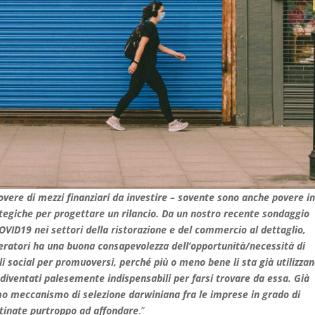
overe di mezzi finanziari da investire – sovente sono anche povere i
ategiche per progettare un rilancio. Da un nostro recente sondaggio
OVID19 nei settori della ristorazione e del commercio al dettaglio,
peratori ha una buona consapevolezza dell’opportunità/necessità di
ali social per promuoversi, perché più o meno bene li sta già utilizza
 diventati palesemente indispensabili per farsi trovare da essa. Già
mo meccanismo di selezione darwiniana fra le imprese in grado di
stinate purtroppo ad affondare
.”