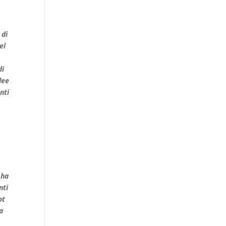
 di
el
di
dee
nti
 ha
nti
ot
na