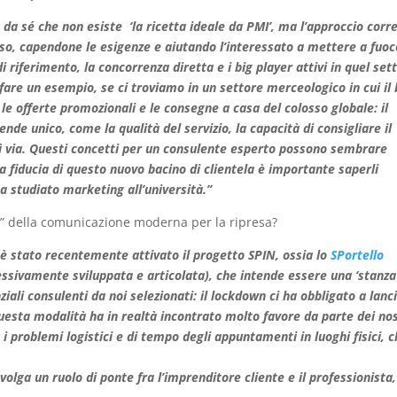
 da sé che non esiste ‘la ricetta ideale da PMI’, ma l’approccio corr
aso, capendone le esigenze e aiutando l’interessato a mettere a fuoc
i riferimento, la concorrenza diretta e i big player attivi in quel set
 fare un esempio, se ci troviamo in un settore merceologico in cui il 
 offerte promozionali e le consegne a casa del colosso globale: il
nde unico, come la qualità del servizio, la capacità di consigliare il
 via. Questi concetti
per un consulente esperto possono sembrare
la fiducia di questo nuovo bacino di clientela è importante saperli
 studiato marketing all’università.”
” della comunicazione moderna per la ripresa?
 è stato recentemente attivato il progetto SPIN, ossia lo
SPortello
essivamente sviluppata e articolata), che intende essere una ‘stanza
ali consulenti da noi selezionati: il lockdown ci ha obbligato a lanc
 questa modalità ha in realtà incontrato molto favore da parte dei nos
 problemi logistici e di tempo degli appuntamenti in luoghi fisici, 
lga un ruolo di ponte fra l’imprenditore cliente e il professionista,