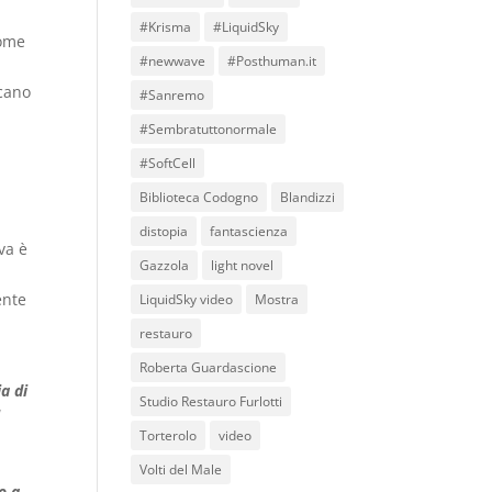
#Krisma
#LiquidSky
come
#newwave
#Posthuman.it
icano
#Sanremo
#Sembratuttonormale
#SoftCell
Biblioteca Codogno
Blandizzi
distopia
fantascienza
iva è
Gazzola
light novel
ente
LiquidSky video
Mostra
restauro
Roberta Guardascione
a di
Studio Restauro Furlotti
l
Torterolo
video
Volti del Male
o a