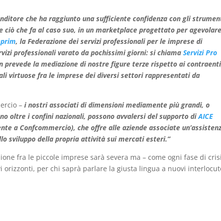
renditore che ha raggiunto una sufficiente confidenza con gli strument
e ciò che fa al caso suo, in un marketplace progettato per agevolar
eprim
, la Federazione dei servizi professionali per le imprese di
izi professionali varato da pochissimi giorni: si chiama
Servizi Pro
 prevede la mediazione di nostre figure terze rispetto ai contraent
li virtuose fra le imprese dei diversi settori rappresentati da
ercio –
i nostri associati di dimensioni mediamente più grandi, o
 oltre i confini nazionali, possono avvalersi del supporto di
AICE
nte a Confcommercio), che offre alle aziende associate un’assisten
 sviluppo della propria attività sui mercati esteri.”
zione fra le piccole imprese sarà severa ma – come ogni fase di cris
i orizzonti, per chi saprà parlare la giusta lingua a nuovi interlocut