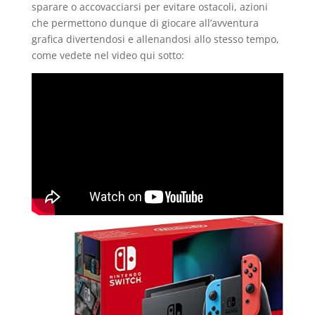
sparare o accovacciarsi per evitare ostacoli, azioni
che permettono dunque di giocare all’avventura
grafica divertendosi e allenandosi allo stesso tempo,
come vedete nel video qui sotto: