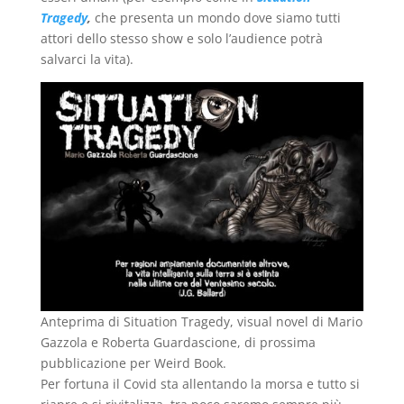
Tragedy
,
che presenta un mondo dove siamo tutti
attori dello stesso show e solo l’audience potrà
salvarci la vita).
Anteprima di Situation Tragedy, visual novel di Mario
Gazzola e Roberta Guardascione, di prossima
pubblicazione per Weird Book.
Per fortuna il Covid sta allentando la morsa e tutto si