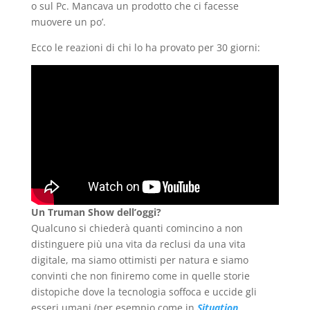
o sul Pc. Mancava un prodotto che ci facesse
muovere un po’.
Ecco le reazioni di chi lo ha provato per 30 giorni:
Un Truman Show dell’oggi?
Qualcuno si chiederà quanti comincino a non
distinguere più una vita da reclusi da una vita
digitale, ma siamo ottimisti per natura e siamo
convinti che non finiremo come in quelle storie
distopiche dove la tecnologia soffoca e uccide gli
esseri umani (per esempio come in
Situation