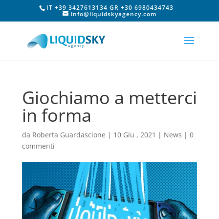
IT +39 3427613134 GR +30 6980434743
info@liquidskyagency.com
Giochiamo a metterci
in forma
da
Roberta Guardascione
|
10 Giu , 2021
|
News
|
0
commenti