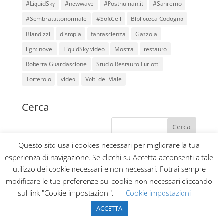
#LiquidSky
#newwave
#Posthuman.it
#Sanremo
#Sembratuttonormale
#SoftCell
Biblioteca Codogno
Blandizzi
distopia
fantascienza
Gazzola
light novel
LiquidSky video
Mostra
restauro
Roberta Guardascione
Studio Restauro Furlotti
Torterolo
video
Volti del Male
Cerca
Questo sito usa i cookies necessari per migliorare la tua
esperienza di navigazione. Se clicchi su Accetta acconsenti a tale
Home
Blog
Collabora con noi
utilizzo dei cookie necessari e non necessari. Potrai sempre
Privacy Policy
Contatti
modificare le tue preferenze sui cookie non necessari cliccando
sul link "Cookie impostazioni".
Cookie impostazioni
ACCETTA
Liquid Sky Agency 2020 - All rights reserved