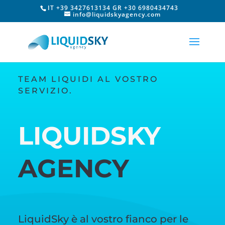
IT +39 3427613134 GR +30 6980434743
info@liquidskyagency.com
TEAM LIQUIDI AL VOSTRO
SERVIZIO.
LIQUIDSKY
AGENCY
LiquidSky è al vostro fianco per le