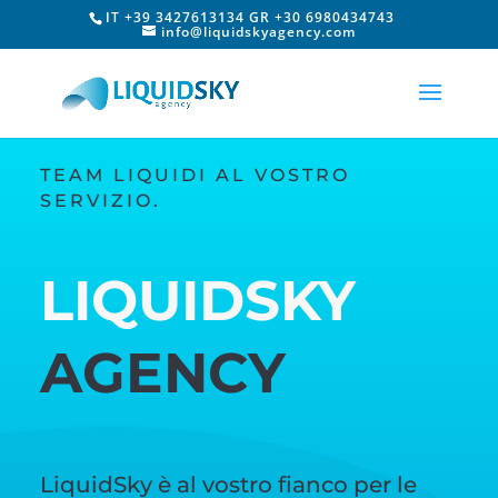
IT +39 3427613134 GR +30 6980434743
info@liquidskyagency.com
TEAM LIQUIDI AL VOSTRO
SERVIZIO.
LIQUIDSKY
AGENCY
LiquidSky è al vostro fianco per le