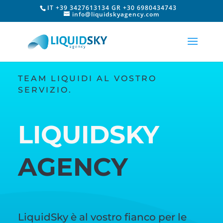
IT +39 3427613134 GR +30 6980434743
info@liquidskyagency.com
TEAM LIQUIDI AL VOSTRO
SERVIZIO.
LIQUIDSKY
AGENCY
LiquidSky è al vostro fianco per le