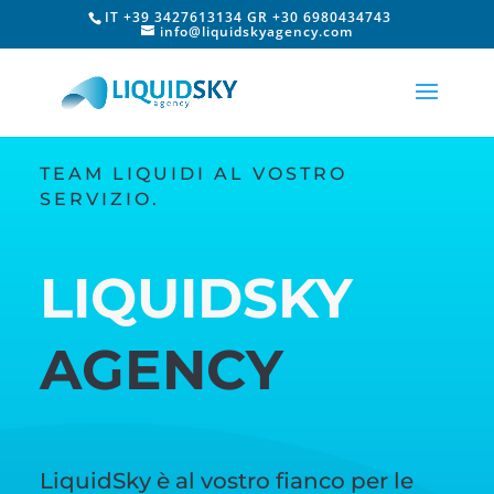
IT +39 3427613134 GR +30 6980434743
info@liquidskyagency.com
TEAM LIQUIDI AL VOSTRO
SERVIZIO.
LIQUIDSKY
AGENCY
LiquidSky è al vostro fianco per le