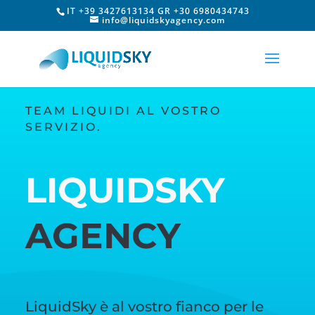
IT +39 3427613134 GR +30 6980434743
info@liquidskyagency.com
TEAM LIQUIDI AL VOSTRO
SERVIZIO.
LIQUIDSKY
AGENCY
LiquidSky è al vostro fianco per le