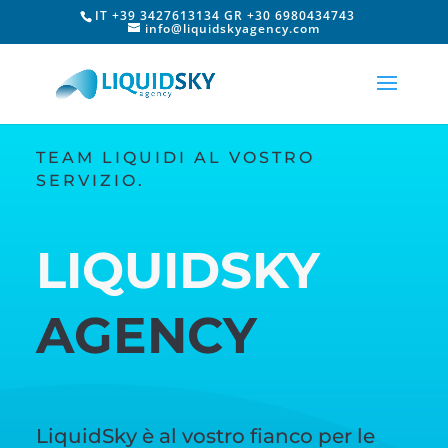
IT +39 3427613134 GR +30 6980434743
info@liquidskyagency.com
TEAM LIQUIDI AL VOSTRO
SERVIZIO.
LIQUIDSKY
AGENCY
LiquidSky è al vostro fianco per le