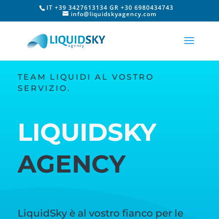
IT +39 3427613134 GR +30 6980434743
info@liquidskyagency.com
TEAM LIQUIDI AL VOSTRO
SERVIZIO.
LIQUIDSKY
AGENCY
LiquidSky è al vostro fianco per le