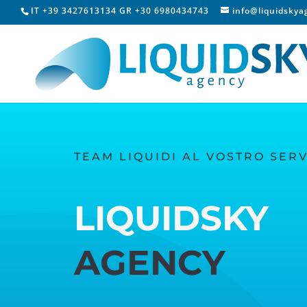
IT +39 3427613134 GR +30 6980434743
info@liquidsky
TEAM LIQUIDI AL VOSTRO SERV
LIQUIDSKY
AGENCY