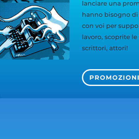
lanciare una promo
hanno bisogno di 
con voi per support
lavoro, scoprite l
scrittori, attori!
PROMOZION