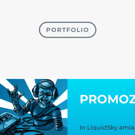
PORTFOLIO
PROMO
In LiquidSky amia