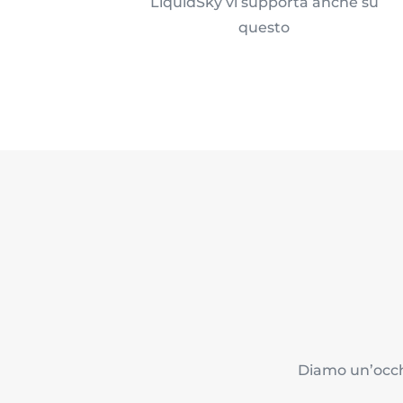
LiquidSky vi supporta anche su
questo
Diamo un’occhi