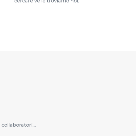
cercare ve le troviamo noi.
 collaboratori…