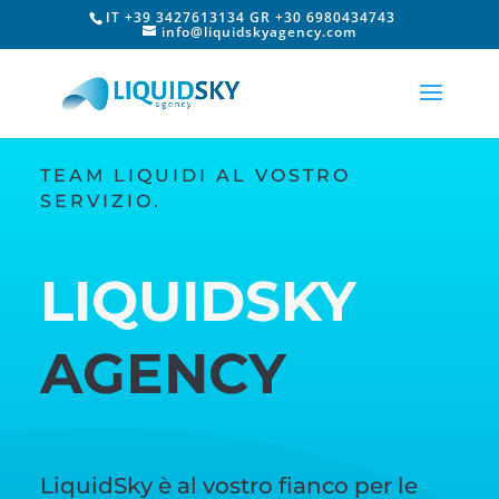
IT +39 3427613134 GR +30 6980434743
info@liquidskyagency.com
TEAM LIQUIDI AL VOSTRO
SERVIZIO.
LIQUIDSKY
AGENCY
LiquidSky è al vostro fianco per le