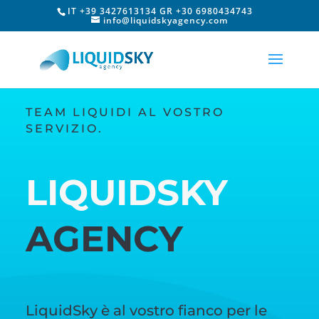
IT +39 3427613134 GR +30 6980434743
info@liquidskyagency.com
TEAM LIQUIDI AL VOSTRO
SERVIZIO.
LIQUIDSKY
AGENCY
LiquidSky è al vostro fianco per le