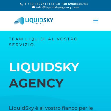
IT +39 3427613134 GR +30 6980434743
info@liquidskyagency.com
TEAM LIQUIDI AL VOSTRO
SERVIZIO.
LIQUIDSKY
AGENCY
LiquidSky è al vostro fianco per le