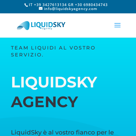
IT +39 3427613134 GR +30 6980434743
info@liquidskyagency.com
TEAM LIQUIDI AL VOSTRO
SERVIZIO.
LIQUIDSKY
AGENCY
LiquidSky è al vostro fianco per le