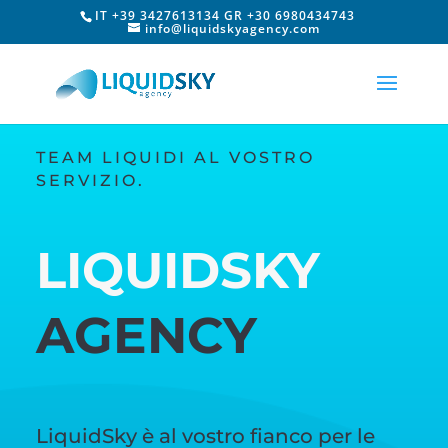
IT +39 3427613134 GR +30 6980434743
info@liquidskyagency.com
TEAM LIQUIDI AL VOSTRO
SERVIZIO.
LIQUIDSKY
AGENCY
LiquidSky è al vostro fianco per le