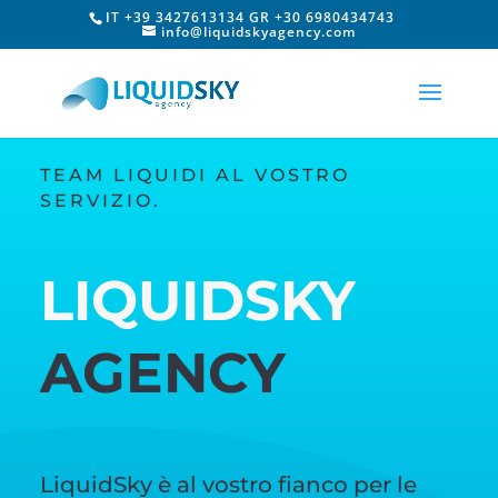
IT +39 3427613134 GR +30 6980434743
info@liquidskyagency.com
TEAM LIQUIDI AL VOSTRO
SERVIZIO.
LIQUIDSKY
AGENCY
LiquidSky è al vostro fianco per le