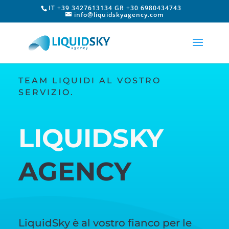
IT +39 3427613134 GR +30 6980434743
info@liquidskyagency.com
TEAM LIQUIDI AL VOSTRO
SERVIZIO.
LIQUIDSKY
AGENCY
LiquidSky è al vostro fianco per le