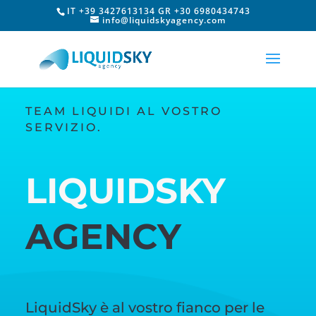
IT +39 3427613134 GR +30 6980434743
info@liquidskyagency.com
TEAM LIQUIDI AL VOSTRO
SERVIZIO.
LIQUIDSKY
AGENCY
LiquidSky è al vostro fianco per le