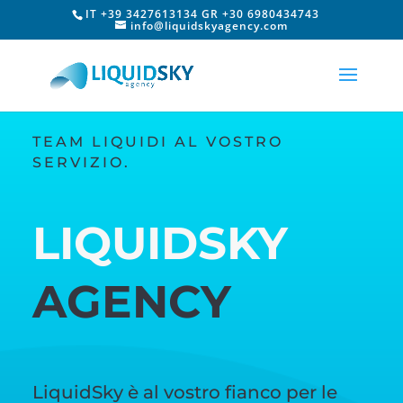
IT +39 3427613134 GR +30 6980434743
info@liquidskyagency.com
TEAM LIQUIDI AL VOSTRO
SERVIZIO.
LIQUIDSKY
AGENCY
LiquidSky è al vostro fianco per le