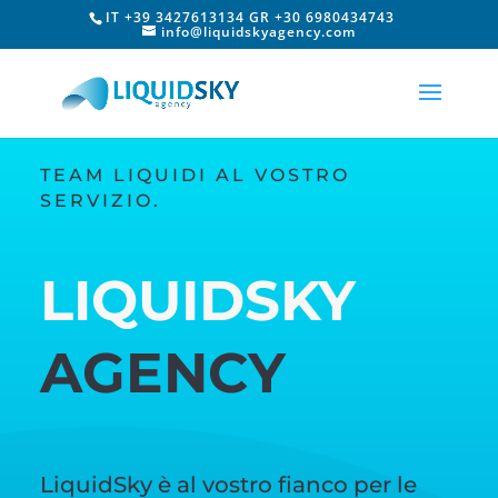
IT +39 3427613134 GR +30 6980434743
info@liquidskyagency.com
TEAM LIQUIDI AL VOSTRO
SERVIZIO.
LIQUIDSKY
AGENCY
LiquidSky è al vostro fianco per le