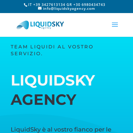
IT +39 3427613134 GR +30 6980434743
info@liquidskyagency.com
TEAM LIQUIDI AL VOSTRO
SERVIZIO.
LIQUIDSKY
AGENCY
LiquidSky è al vostro fianco per le