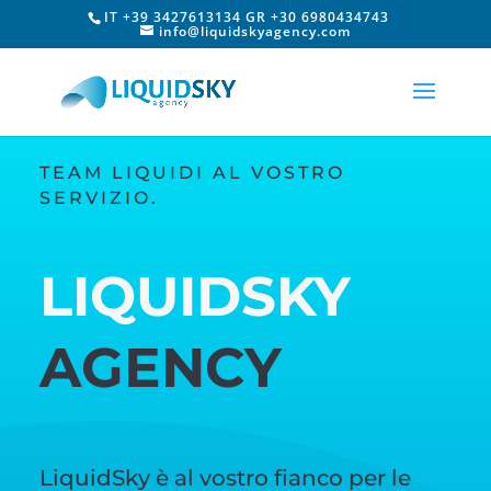
IT +39 3427613134 GR +30 6980434743
info@liquidskyagency.com
TEAM LIQUIDI AL VOSTRO
SERVIZIO.
LIQUIDSKY
AGENCY
LiquidSky è al vostro fianco per le