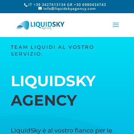
IT +39 3427613134 GR +30 6980434743
info@liquidskyagency.com
TEAM LIQUIDI AL VOSTRO
SERVIZIO.
LIQUIDSKY
AGENCY
LiquidSky è al vostro fianco per le