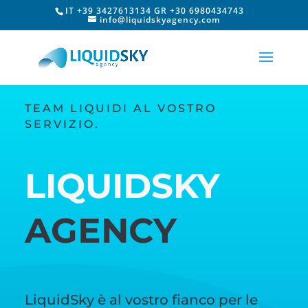
IT +39 3427613134 GR +30 6980434743
info@liquidskyagency.com
TEAM LIQUIDI AL VOSTRO
SERVIZIO.
LIQUIDSKY
AGENCY
LiquidSky è al vostro fianco per le