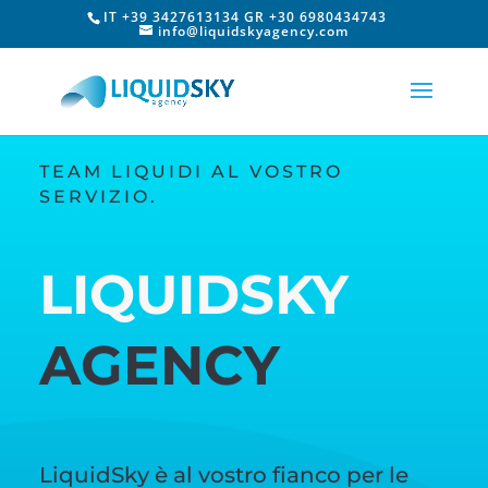
IT +39 3427613134 GR +30 6980434743
info@liquidskyagency.com
TEAM LIQUIDI AL VOSTRO
SERVIZIO.
LIQUIDSKY
AGENCY
LiquidSky è al vostro fianco per le