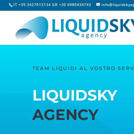
IT +39 3427613134 GR +30 6980434743
info@liquidsky
TEAM LIQUIDI AL VOSTRO SERV
LIQUIDSKY
AGENCY