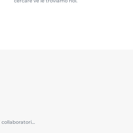
cercare ve le troviamo noi.
 collaboratori…