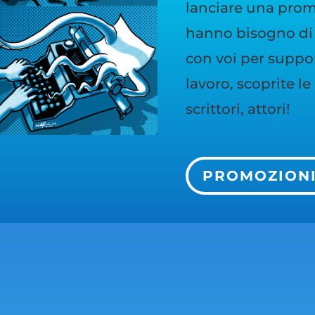
lanciare una promo
hanno bisogno di 
con voi per support
lavoro, scoprite l
scrittori, attori!
PROMOZION