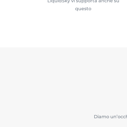
LiquidSky vi supporta anche su
questo
Diamo un’occhi