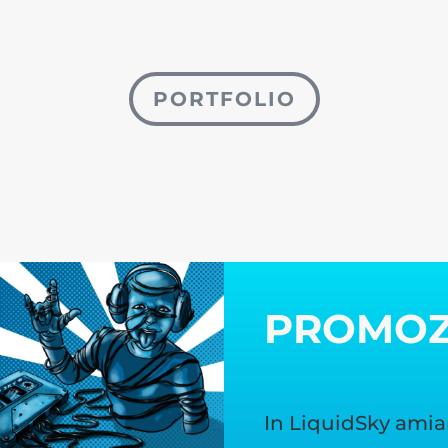
PORTFOLIO
PROMO
In LiquidSky amia