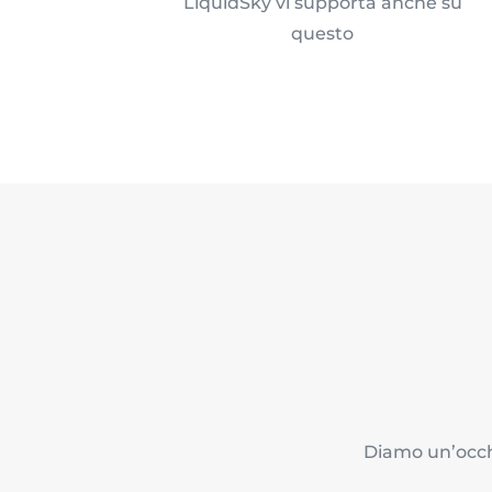
LiquidSky vi supporta anche su
questo
Diamo un’occhi