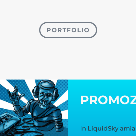
PORTFOLIO
PROMO
In LiquidSky amia