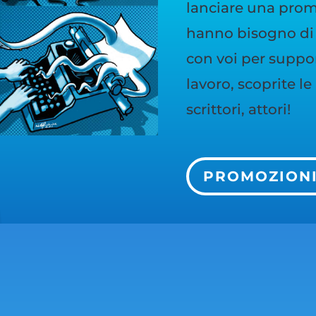
lanciare una promo
hanno bisogno di 
con voi per support
lavoro, scoprite l
scrittori, attori!
PROMOZION