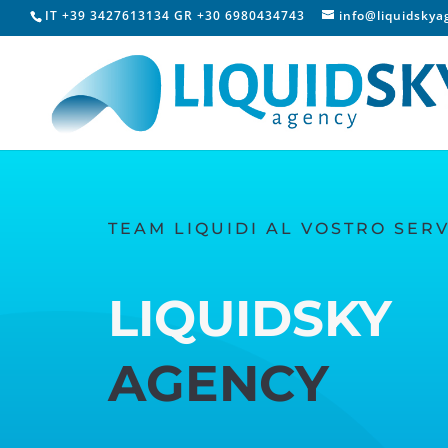
IT +39 3427613134 GR +30 6980434743
info@liquidsky
TEAM LIQUIDI AL VOSTRO SERV
LIQUIDSKY
AGENCY