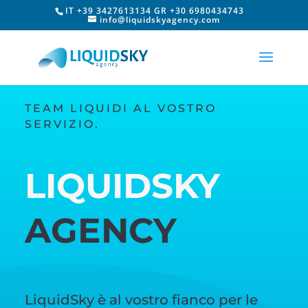
IT +39 3427613134 GR +30 6980434743
info@liquidskyagency.com
TEAM LIQUIDI AL VOSTRO
SERVIZIO.
LIQUIDSKY
AGENCY
LiquidSky è al vostro fianco per le