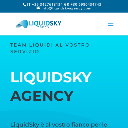
IT +39 3427613134 GR +30 6980434743
info@liquidskyagency.com
TEAM LIQUIDI AL VOSTRO
SERVIZIO.
LIQUIDSKY
AGENCY
LiquidSky è al vostro fianco per le