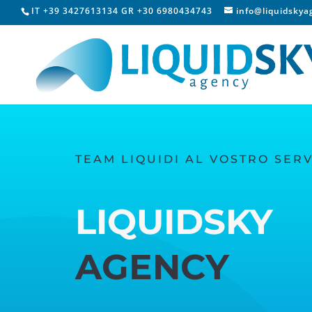
IT +39 3427613134 GR +30 6980434743
info@liquidsky
TEAM LIQUIDI AL VOSTRO SERV
LIQUIDSKY
AGENCY