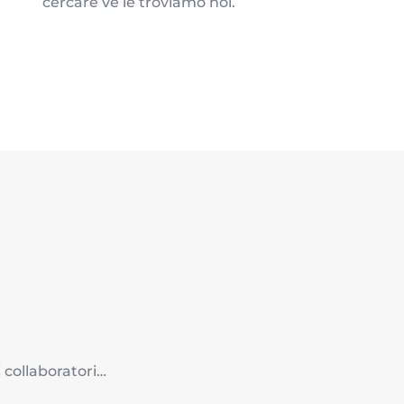
cercare ve le troviamo noi.
 collaboratori…