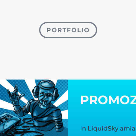
PORTFOLIO
PROMO
In LiquidSky amia