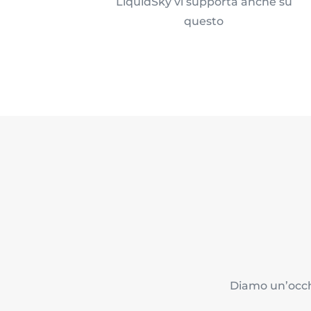
LiquidSky vi supporta anche su
questo
Diamo un’occhi