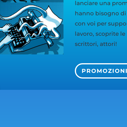
lanciare una promo
hanno bisogno di 
con voi per support
lavoro, scoprite l
scrittori, attori!
PROMOZION