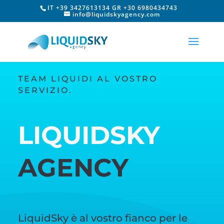
IT +39 3427613134 GR +30 6980434743
info@liquidskyagency.com
TEAM LIQUIDI AL VOSTRO
SERVIZIO.
LIQUIDSKY
AGENCY
LiquidSky è al vostro fianco per le