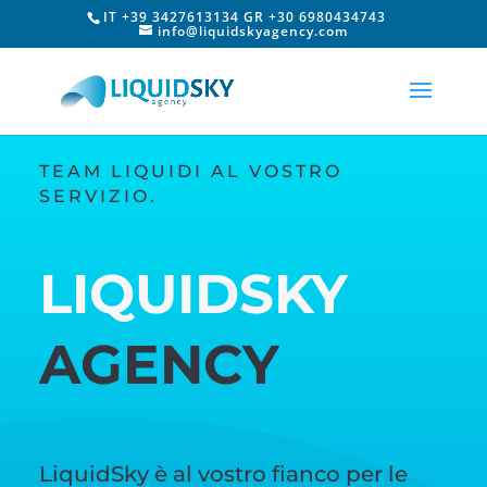
IT +39 3427613134 GR +30 6980434743
info@liquidskyagency.com
TEAM LIQUIDI AL VOSTRO
SERVIZIO.
LIQUIDSKY
AGENCY
LiquidSky è al vostro fianco per le