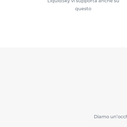
LiquidSky vi supporta anche su
questo
Diamo un’occhi