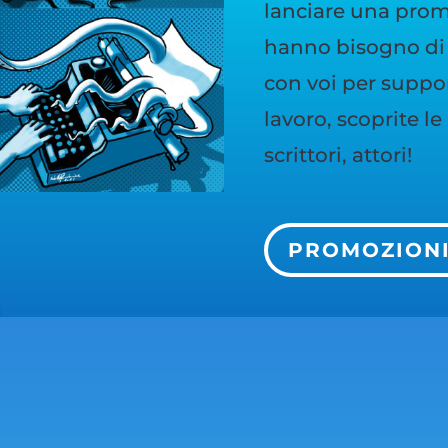
lanciare una promo
hanno bisogno di 
con voi per support
lavoro, scoprite l
scrittori, attori!
PROMOZION