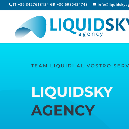
IT +39 3427613134 GR +30 6980434743
info@liquidsky
TEAM LIQUIDI AL VOSTRO SERV
LIQUIDSKY
AGENCY