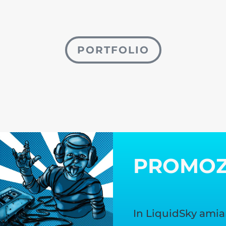
PORTFOLIO
PROMO
In LiquidSky amia