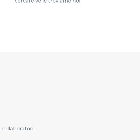
cercare ve le troviamo noi.
 collaboratori…