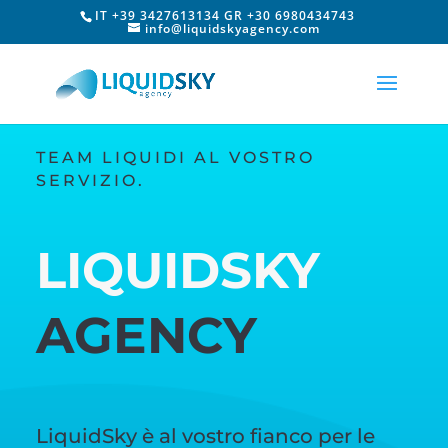
IT +39 3427613134 GR +30 6980434743
info@liquidskyagency.com
TEAM LIQUIDI AL VOSTRO
SERVIZIO.
LIQUIDSKY
AGENCY
LiquidSky è al vostro fianco per le