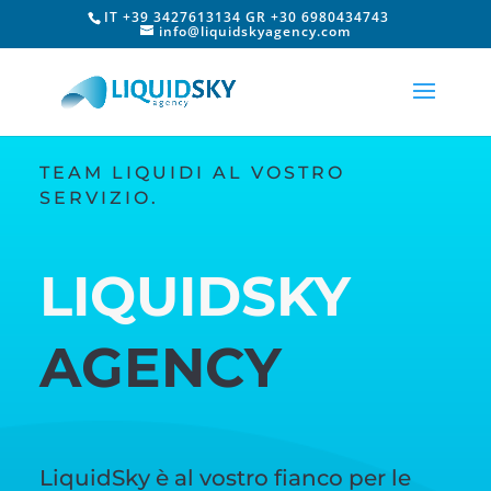
IT +39 3427613134 GR +30 6980434743
info@liquidskyagency.com
TEAM LIQUIDI AL VOSTRO
SERVIZIO.
LIQUIDSKY
AGENCY
LiquidSky è al vostro fianco per le